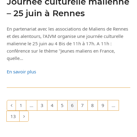
Journée culturelle malienne
– 25 juin à Rennes
En partenariat avec les associations de Maliens de Rennes
et des alentours, l'AIVM organise une journée culturelle
malienne le 25 juin au 4 Bis de 11h à 17h. A 11h :
conférence sur le thème "Jeunes maliens en France,
quelle…
En savoir plus
1
…
3
4
5
6
7
8
9
…
Précédent
Page
Page
Page
Page
Page
Page
Page
Page
13
Page
Suivant