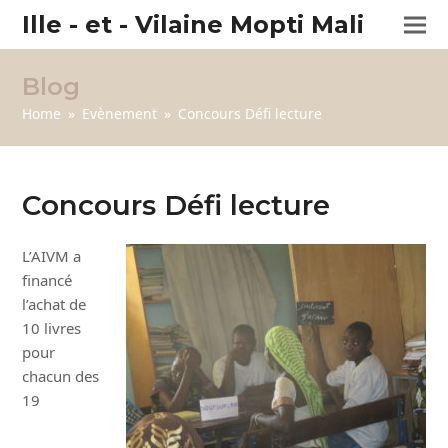
Ille - et - Vilaine Mopti Mali
Blog
Home
»
Evènement
»
Concours Défi lecture
Concours Défi lecture
L’AIVM a
financé
l’achat de
10 livres
pour
chacun des
19