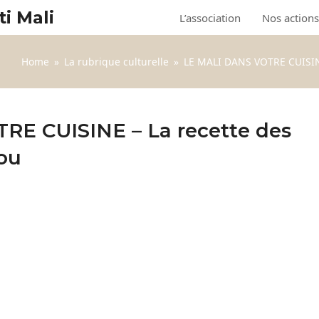
ti Mali
L’association
Nos actions
Home
»
La rubrique culturelle
»
LE MALI DANS VOTRE CUISIN
RE CUISINE – La recette des
ou