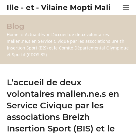
Ille - et - Vilaine Mopti Mali
Blog
Home
»
Actualités
»
L’accueil de deux volontaires
malien.ne.s en Service Civique par les associations Breizh
Insertion Sport (BIS) et le Comité Départemental Olympique
et Sportif (CDOS 35)
L’accueil de deux
volontaires malien.ne.s en
Service Civique par les
associations Breizh
Insertion Sport (BIS) et le