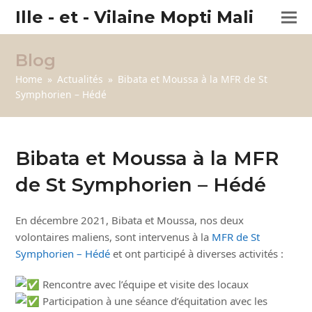
Ille - et - Vilaine Mopti Mali
Blog
Home
»
Actualités
»
Bibata et Moussa à la MFR de St
Symphorien – Hédé
Bibata et Moussa à la MFR
de St Symphorien – Hédé
En décembre 2021, Bibata et Moussa, nos deux
volontaires maliens, sont intervenus à la
MFR de St
Sy
m
phorien – Hédé
et ont participé à diverses activités :
Rencontre avec l’équipe et visite des locaux
Participation à une séance d’équitation avec les