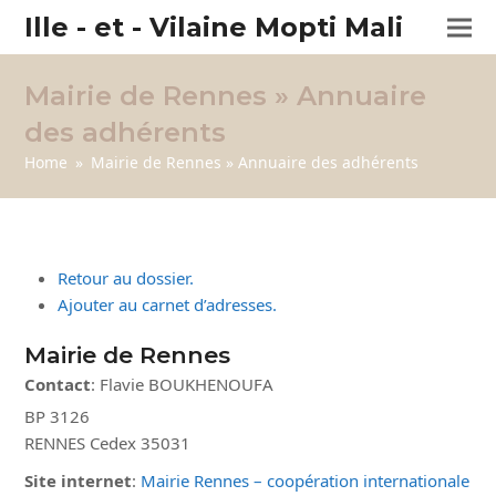
Ille - et - Vilaine Mopti Mali
Mairie de Rennes » Annuaire
des adhérents
Home
»
Mairie de Rennes » Annuaire des adhérents
Retour au dossier.
Ajouter au carnet d’adresses.
Mairie de Rennes
Contact
:
Flavie
BOUKHENOUFA
BP 3126
RENNES Cedex
35031
Site internet
:
Mairie Rennes – coopération internationale