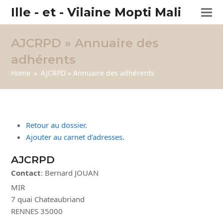
Ille - et - Vilaine Mopti Mali
AJCRPD » Annuaire des
adhérents
Home
»
AJCRPD » Annuaire des adhérents
Retour au dossier.
Ajouter au carnet d’adresses.
AJCRPD
Contact
:
Bernard
JOUAN
MIR
7 quai Chateaubriand
RENNES
35000